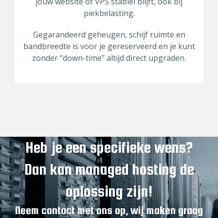
jouw website of VPS stabiel blijft, ook bij
piekbelasting.
Gegarandeerd geheugen, schijf ruimte en
bandbreedte is voor je gereserveerd en je kunt
zonder “down-time” altijd direct upgraden.
Heb je een specifieke wens?
Dan kan managed hosting de
oplossing zijn!
Neem contact met ons op, wij maken graag