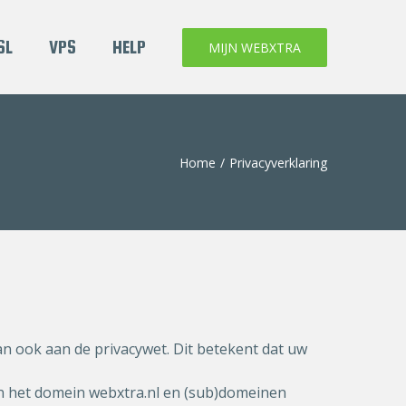
SL
VPS
HELP
MIJN WEBXTRA
Home
/
Privacyverklaring
n ook aan de privacywet. Dit betekent dat uw
 en het domein webxtra.nl en
(sub)
domeinen