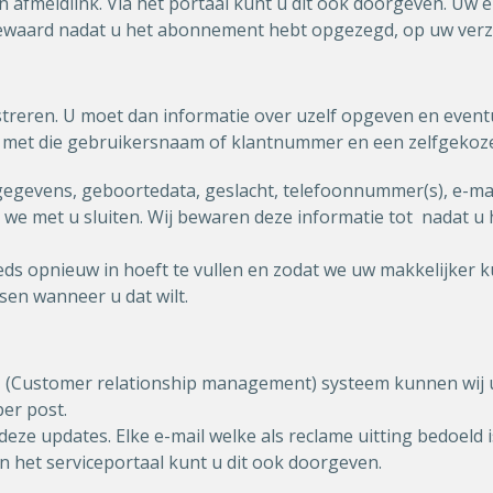
 afmeldlink. Via het portaal kunt u dit ook doorgeven. Uw
ewaard nadat u het abonnement hebt opgezegd, op uw verzo
egistreren. U moet dan informatie over uzelf opgeven en ev
n met die gebruikersnaam of klantnummer en een zelfgeko
gegevens, geboortedata, geslacht, telefoonnummer(s), e-ma
we met u sluiten. Wij bewaren deze informatie tot nadat u
eds opnieuw in hoeft te vullen en zodat we uw makkelijker k
sen wanneer u dat wilt.
(Customer relationship management) systeem kunnen wij u 
per post.
e updates. Elke e-mail welke als reclame uitting bedoeld i
n het serviceportaal kunt u dit ook doorgeven.