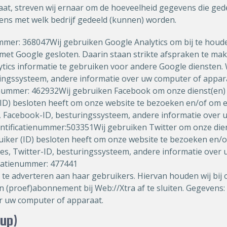
taat, streven wij ernaar om de hoeveelheid gegevens die g
ens met welk bedrijf gedeeld (kunnen) worden.
enummer: 368047Wij gebruiken Google Analytics om bij te hou
t Google gesloten. Daarin staan strikte afspraken te mak
tics informatie te gebruiken voor andere Google diensten. 
ingssysteem, andere informatie over uw computer of appar
tienummer: 462932Wij gebruiken Facebook om onze dienst(en)
(ID) besloten heeft om onze website te bezoeken en/of om e
, Facebook-ID, besturingssysteem, andere informatie over 
entificatienummer:503351Wij gebruiken Twitter om onze dien
ruiker (ID) besloten heeft om onze website te bezoeken en/
res, Twitter-ID, besturingssysteem, andere informatie over
ficatienummer: 477441
te adverteren aan haar gebruikers. Hiervan houden wij bij o
(proef)abonnement bij Web://Xtra af te sluiten. Gegevens: 
r uw computer of apparaat.
kup)