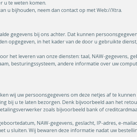
er u te weten komen.
 van u bijhouden, neem dan contact op met Web://Xtra.
alde gegevens bij ons achter. Dat kunnen persoonsgegevens
 opgegeven, in het kader van de door u gebruikte dienst, o
or het leveren van onze diensten: taal, NAW-gegevens, geb
naam, besturingssysteem, andere informatie over uw comput
ruiken wij uw persoonsgegevens om deze netjes af te kunn
ng bij u te laten bezorgen. Denk bijvoorbeeld aan het ret
betalingsverwerker zoals bijvoorbeeld bank of creditcardmaa
geboortedatum, NAW-gegevens, geslacht, IP-adres, e-maila
t u sluiten. Wij bewaren deze informatie nadat uw bestellin