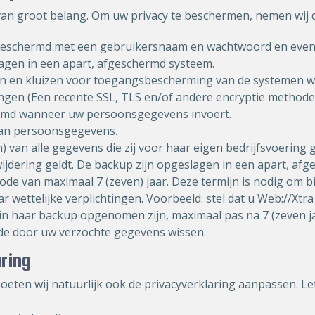
van groot belang. Om uw privacy te beschermen, nemen wij 
eschermd met een gebruikersnaam en wachtwoord en eventu
gen in een apart, afgeschermd systeem.
en en kluizen voor toegangsbescherming van de systemen w
ngen (Een recente SSL, TLS en/of andere encryptie methode
ermd wanneer uw persoonsgegevens invoert.
 van persoonsgegevens.
 van alle gegevens die zij voor haar eigen bedrijfsvoering
dering geldt. De backup zijn opgeslagen in een apart, afg
e van maximaal 7 (zeven) jaar. Deze termijn is nodig om bij
ar wettelijke verplichtingen. Voorbeeld: stel dat u Web://X
in haar backup opgenomen zijn, maximaal pas na 7 (zeven jaa
 de door uw verzochte gegevens wissen.
aring
oeten wij natuurlijk ook de privacyverklaring aanpassen. Let