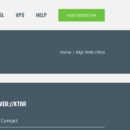
SL
VPS
HELP
MIJN WEBXTRA
Home
/
Mijn Web://Xtra
WEB://XTRA
Contact