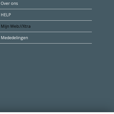
Over ons
HELP
Mijn Web://Xtra
Mededelingen