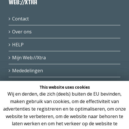
WEB://XTRA
Contact
Over ons
HELP
Mijn Web://Xtra
Mededelingen
This website uses cookies
Wij en derden, die zich (deels) buiten de EU bevinden,
maken gebruik van cookies, om de effectiviteit van
advertenties te registreren en te optimaliseren, om onze
website te verbeteren, om de website naar behoren te
Copyright © 2004 - 2025 Web://Xtra , alle rechten
voorbehouden. Alle genoemde prijzen zijn excl. BTW.
laten werken en om het verkeer op de website te