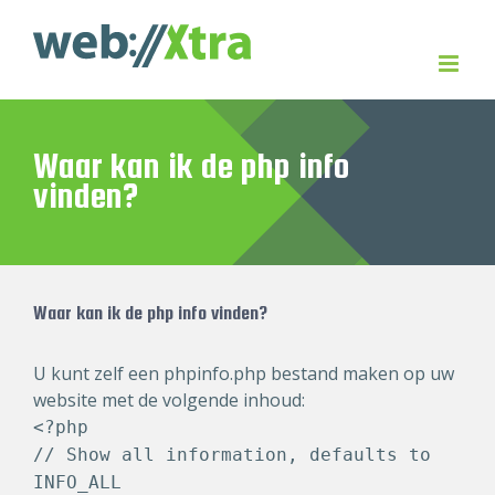
Skip
to
content
Waar kan ik de php info
vinden?
Waar kan ik de php info vinden?
U kunt zelf een phpinfo.php bestand maken op uw
website met de volgende inhoud:
<?php
// Show all information, defaults to
INFO_ALL