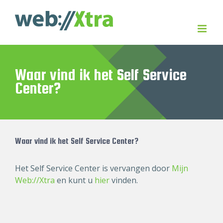
Skip
to
content
Waar vind ik het Self Service
Center?
Waar vind ik het Self Service Center?
Het Self Service Center is vervangen door
Mijn
Web://Xtra
en kunt u
hier
vinden.