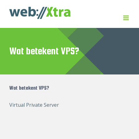
Skip
to
content
Wat betekent VPS?
Wat betekent VPS?
Virtual Private Server